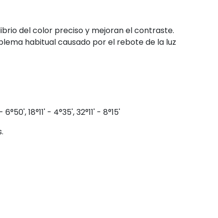
brio del color preciso y mejoran el contraste.
blema habitual causado por el rebote de la luz
°50', 18°11' - 4°35', 32°11' - 8°15'
.