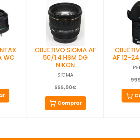
OBJETIVO SIGMA AF
OBJETI
ENTAX
50/1.4 HSM DG
AF 12-24
DA WC
NIKON
PE
SIGMA
99
555,00€
C
ar
Comprar