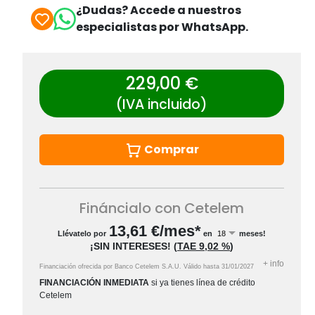
¿Dudas? Accede a nuestros
especialistas por WhatsApp.
229,00 €
(IVA incluido)
Comprar
Fináncialo con Cetelem
13,61
€/mes*
Llévatelo por
en
meses!
¡SIN INTERESES!
(
TAE
9,02 %
)
+
info
Financiación ofrecida por Banco Cetelem S.A.U.
Válido hasta
31/01/2027
FINANCIACIÓN INMEDIATA
si ya tienes línea de crédito
Cetelem