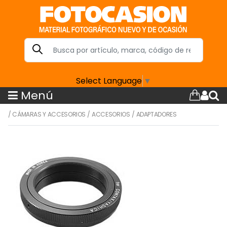
Select Language
▼
Menú
/
CÁMARAS Y ACCESORIOS
/
ACCESORIOS
/
ADAPTADORES