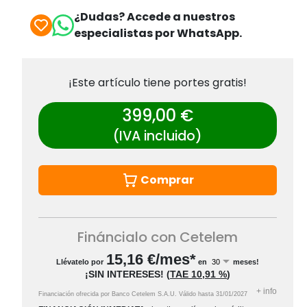
¿Dudas? Accede a nuestros
especialistas por WhatsApp.
¡Este artículo tiene portes gratis!
399,00 €
(IVA incluido)
Comprar
Fináncialo con Cetelem
15,16
€/mes*
Llévatelo por
en
meses!
¡SIN INTERESES!
(
TAE
10,91 %
)
+
info
Financiación ofrecida por Banco Cetelem S.A.U.
Válido hasta
31/01/2027