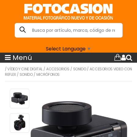
Select Language
▼
Menú
/
VÍDEO Y CINE DIGITAL
/
ACCESORIOS
/
SONIDO
/
ACCESORIOS VIDEO CON
REFLEX
/
SONIDO
/
MICRÓFONOS