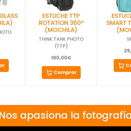
 GLASS
ESTUCHE TTP
ESTUC
ILA)
ROTATION 360º
SMART 
(MOCHILA)
(MO
PHOTO
THINK TANK PHOTO
S
(TTP)
29
190,00€
ar
C
Comprar
Nos apasiona la fotografí