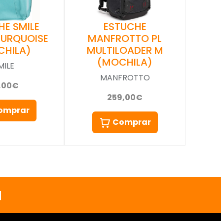
HE SMILE
ESTUCHE
TURQUOISE
MANFROTTO PL
CHILA)
MULTILOADER M
(MOCHILA)
MILE
MANFROTTO
,00€
259,00€
omprar
Comprar
a