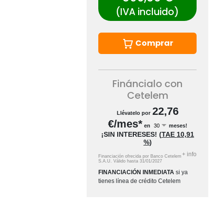
(IVA incluido)
Comprar
Fináncialo con
Cetelem
22,76
Llévatelo por
€/mes*
en
meses!
¡SIN INTERESES!
(
TAE
10,91
%
)
+
info
Financiación ofrecida por Banco Cetelem
S.A.U.
Válido hasta
31/01/2027
FINANCIACIÓN INMEDIATA
si ya
tienes línea de crédito Cetelem