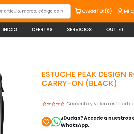
CARRITO:
(0)
MI 
INICIO
OFERTAS
SERVICIOS
OUTLET
ESTUCHE PEAK DESIGN R
CARRY-ON (BLACK)
Comenta y valora este artíc
¿Dudas? Accede a nuestros e
WhatsApp.