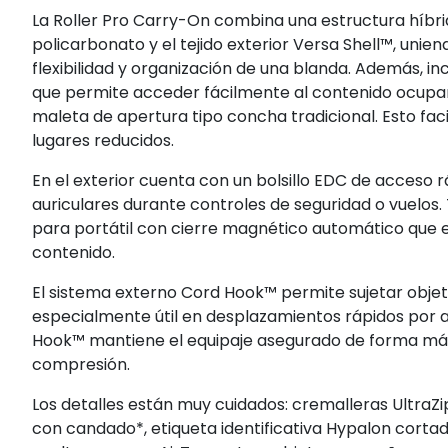
La Roller Pro Carry-On combina una estructura híbr
policarbonato y el tejido exterior Versa Shell™, unie
flexibilidad y organización de una blanda. Además, in
que permite acceder fácilmente al contenido ocupan
maleta de apertura tipo concha tradicional. Esto faci
lugares reducidos.
En el exterior cuenta con un bolsillo EDC de acceso 
auriculares durante controles de seguridad o vuelo
para portátil con cierre magnético automático que e
contenido.
El sistema externo Cord Hook™ permite sujetar objeto
especialmente útil en desplazamientos rápidos por ae
Hook™ mantiene el equipaje asegurado de forma más 
compresión.
Los detalles están muy cuidados: cremalleras UltraZi
con candado*, etiqueta identificativa Hypalon cort