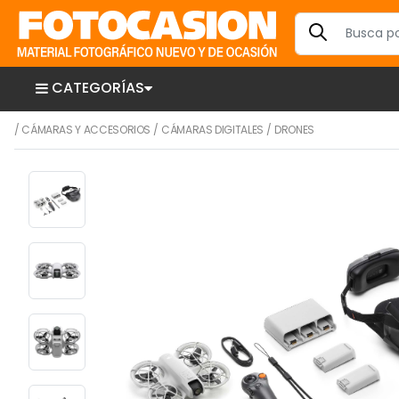
CATEGORÍAS
/
CÁMARAS Y ACCESORIOS
/
CÁMARAS DIGITALES
/
DRONES