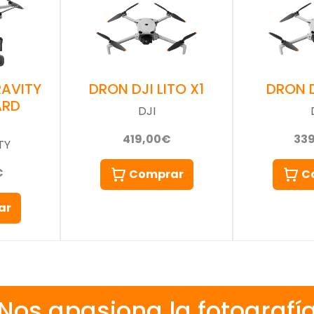
AVITY
DRON DJI LITO X1
DRON D
ARD
DJI
419,00€
33
TY
€
Comprar
C
ar
Nos apasiona la fotografí