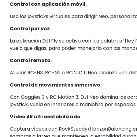
Control con aplicación móvil.
Usa los joysticks virtuales para dirigir Neo, personali
Control por voz.
La aplicación DJI Fly se activa con las palabras "Hey
vuelo que digas, para poder manejarlo con las manos 
Control remoto.
Al usar RC-N3, RC-N2 o RC 2, DJI Neo alcanza una dis
Control de movimientos inmersivo.
Con Goggles 3 y RC Motion 3, DJI Neo domina las ac
joystick, vuela en interiores o maniobra por espacios
Vídeo 4K ultraestabilizado.
Captura vídeos con RockSteady/HorizonBalancing en 
sombras a la vez que mantienen la estabilidad duran