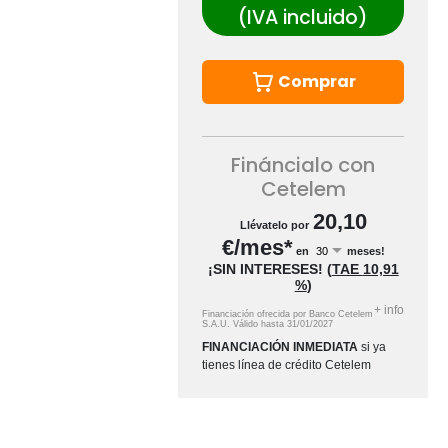
(IVA incluido)
Comprar
Fináncialo con
Cetelem
20,10
Llévatelo por
€/mes*
en
meses!
¡SIN INTERESES!
(
TAE
10,91
%
)
+
info
Financiación ofrecida por Banco Cetelem
S.A.U.
Válido hasta
31/01/2027
FINANCIACIÓN INMEDIATA
si ya
tienes línea de crédito Cetelem