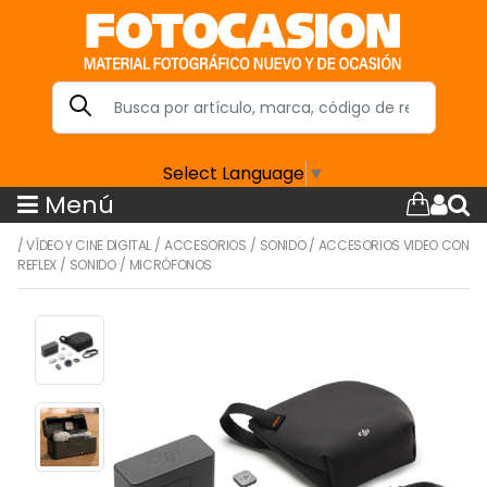
Select Language
▼
Menú
/
VÍDEO Y CINE DIGITAL
/
ACCESORIOS
/
SONIDO
/
ACCESORIOS VIDEO CON
REFLEX
/
SONIDO
/
MICRÓFONOS