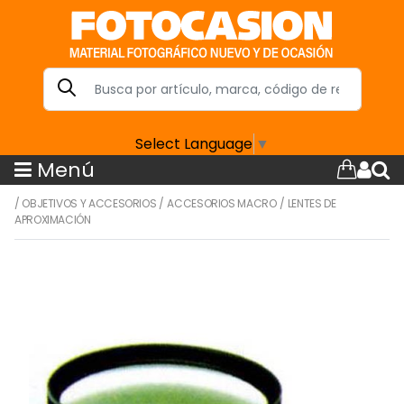
Select Language
▼
Menú
/
OBJETIVOS Y ACCESORIOS
/
ACCESORIOS MACRO
/
LENTES DE
APROXIMACIÓN