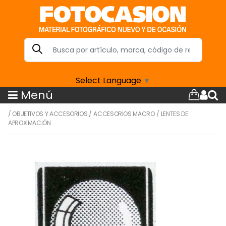
Select Language
▼
Menú
/
OBJETIVOS Y ACCESORIOS
/
ACCESORIOS MACRO
/
LENTES DE
APROXIMACIÓN