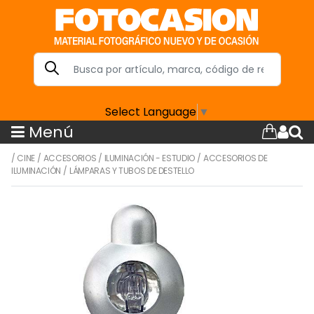
Select Language
▼
Menú
/
CINE
/
ACCESORIOS
/
ILUMINACIÓN - ESTUDIO
/
ACCESORIOS DE
ILUMINACIÓN
/
LÁMPARAS Y TUBOS DE DESTELLO