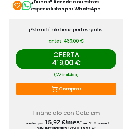
¿Dudas? Accede a nuestros
especialistas por WhatsApp.
¡Este artículo tiene portes gratis!
antes:
469,00 €
OFERTA
419,00 €
(IVA incluido)
Comprar
Fináncialo con Cetelem
15,92
€/mes*
Llévatelo por
en
meses!
¡SIN INTERESES!
(
TAE
10,91 %
)