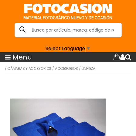
Select Language
▼
Menú
/
CÁMARAS Y ACCESORIOS
/
ACCESORIOS
/
LIMPIEZA