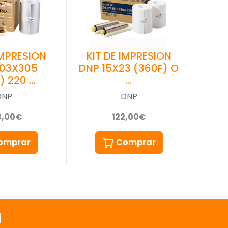
IMPRESION
KIT DE IMPRESION
203X305
DNP 15X23 (360F) O
) 220 …
…
DNP
DNP
8,00€
122,00€
omprar
Comprar
a