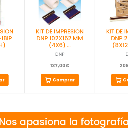
ESION
KIT DE IMPRESION
KIT DE 
18IP
DNP 102X152 MM
DNP 
H)
(4X6) …
(8X12
DNP
137,00€
20
ar
Comprar
C
Nos apasiona la fotografí