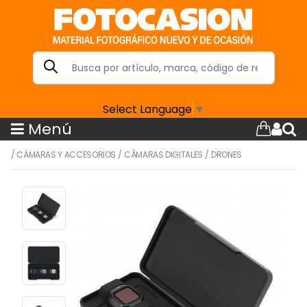
Select Language
▼
Menú
/
CÁMARAS Y ACCESORIOS
/
CÁMARAS DIGITALES
/
DRONES