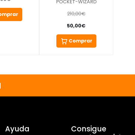
POCKET-WIZARD
210,00€
omprar
50,00€
Comprar
a
Ayuda
Consigue