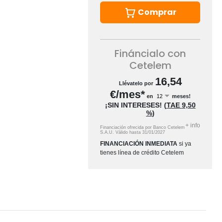
Comprar
Fináncialo con
Cetelem
16,54
Llévatelo por
€/mes*
en
meses!
¡SIN INTERESES!
(
TAE
9,50
%
)
+
info
Financiación ofrecida por Banco Cetelem
S.A.U.
Válido hasta
31/01/2027
FINANCIACIÓN INMEDIATA
si ya
tienes línea de crédito Cetelem