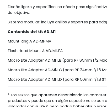
Diseño ligero y específico: no añade peso significati
del objetivo.
Sistema modular: incluye anillos y soportes para adap
Contenido del kit AD‑M1
Mount Ring A AD‑M1‑MA
Flash Head Mount A AD‑M1‑FA
Macro Lite Adapter AD‑M1‑LB (para RF 85mm f/2 Mac
Macro Lite Adapter AD‑M1‑LC (para RF 24mm f/1.8 M
Macro Lite Adapter AD‑M1‑LD (para RF 50mm f/1.8 S
*
Los textos que aparecen describiendo las caracterí
productos y puede que en algún aspecto no se corres
valorados con su PVP, pero podría haber algún error 