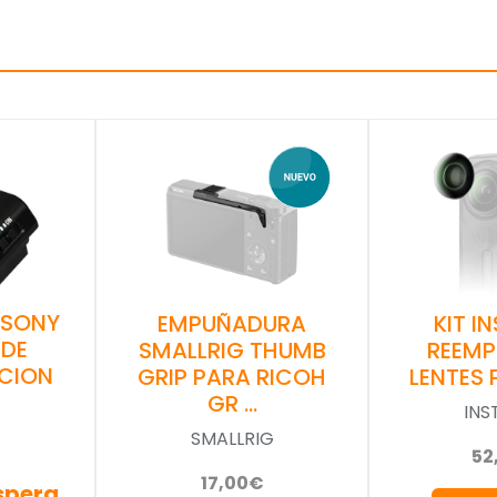
 SONY
EMPUÑADURA
KIT I
 DE
SMALLRIG THUMB
REEMP
CION
GRIP PARA RICOH
LENTES 
GR …
INS
SMALLRIG
52
17,00€
espera