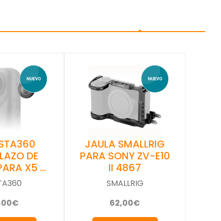
NSTA360
JAULA SMALLRIG
LAZO DE
PARA SONY ZV-E10
PARA X5 …
II 4867
TA360
SMALLRIG
,00€
62,00€