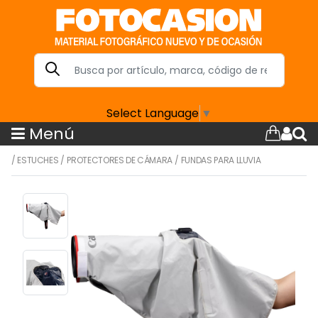
Select Language
▼
Menú
/
ESTUCHES
/
PROTECTORES DE CÁMARA
/
FUNDAS PARA LLUVIA