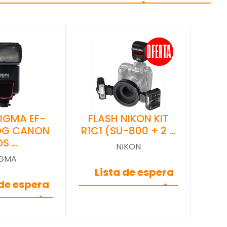
SIGMA EF-
FLASH NIKON KIT
 DG CANON
R1C1 (SU-800 + 2 …
OS …
NIKON
IGMA
Lista de espera
 de espera