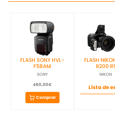
FLASH SONY HVL-
FLASH NIKO
F58AM
R200 R1
SONY
NIKON
460,00€
Lista de 
Comprar