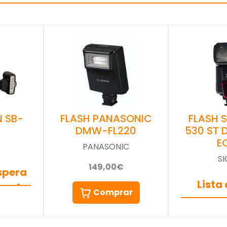
FLASH PANASONIC
N SB-
FLASH 
DMW-FL220
530 ST
E
PANASONIC
S
149,00€
espera
Lista
Comprar