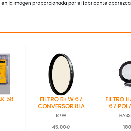
 en la imagen proporcionada por el fabricante aparezca
AK 58
FILTRO B+W 67
FILTRO 
CONVERSOR 81A
67 POL
B+W
HASS
45,00€
18