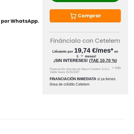
Comprar
s por WhatsApp.
Fináncialo con Cetelem
19,74
€/mes*
Llévatelo por
en
meses!
¡SIN INTERESES!
(
TAE
10,70 %
)
+
info
Financiación ofrecida por Banco Cetelem S.A.U.
Válido hasta
31/01/2027
FINANCIACIÓN INMEDIATA
si ya tienes
línea de crédito Cetelem