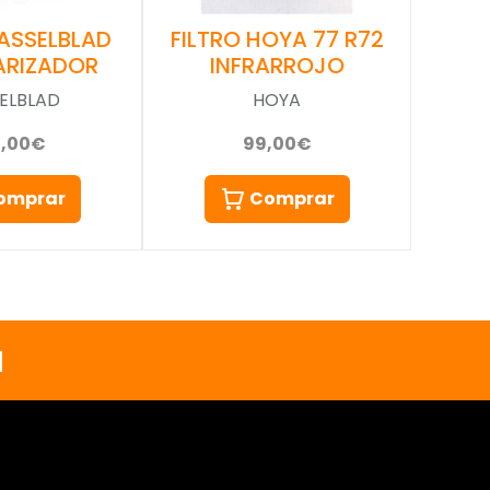
FILTRO HOYA 77 R72
HASSELBLAD
INFRARROJO
ARIZADOR
HOYA
ELBLAD
99,00€
0,00€
Comprar
omprar
a