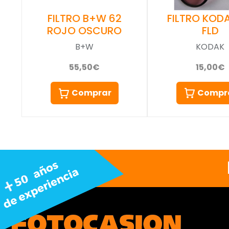
FILTRO KOD
FILTRO B+W 62
FLD
ROJO OSCURO
KODAK
B+W
15,00€
55,50€
Compr
Comprar