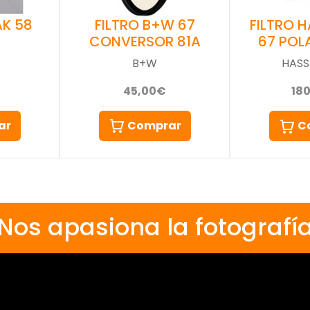
AK 58
FILTRO B+W 67
FILTRO 
CONVERSOR 81A
67 POL
B+W
HASS
45,00€
18
ar
Comprar
C
Nos apasiona la fotografí