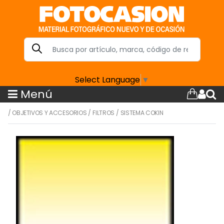
Select Language
▼
Menú
/
OBJETIVOS Y ACCESORIOS
/
FILTROS
/
SISTEMA COKIN