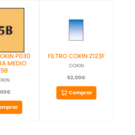
COKIN P030
FILTRO COKIN Z123F
JA MEDIO
COKIN
85B
52,00€
OKIN
,00€
Comprar
omprar