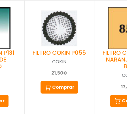
 P131
FILTRO 
FILTRO COKIN P055
DE
NARAN
COKIN
O
21,50€
C
17
Comprar
ar
C