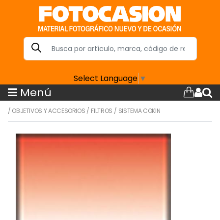
Select Language
▼
Menú
/
OBJETIVOS Y ACCESORIOS
/
FILTROS
/
SISTEMA COKIN