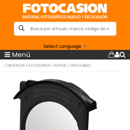
Select Language
▼
Menú
/
OBJETIVOS Y ACCESORIOS
/
FILTROS
/
CIRCULARES