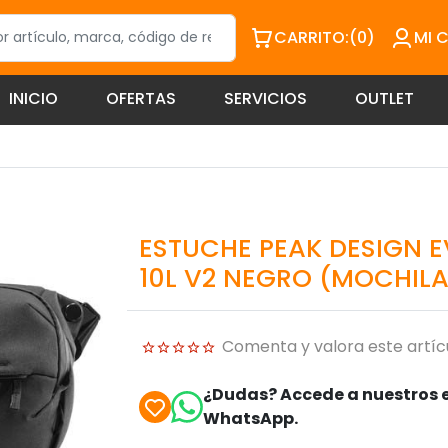
CARRITO:
(0)
MI 
INICIO
OFERTAS
SERVICIOS
OUTLET
ESTUCHE PEAK DESIGN E
10L V2 NEGRO (MOCHILA
Comenta y valora este artíc
¿Dudas? Accede a nuestros e
WhatsApp.