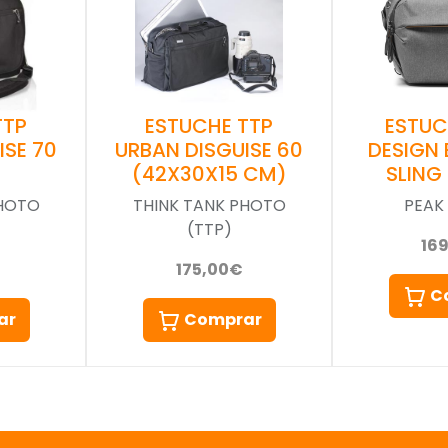
ESTUCHE TTP
TTP
ESTUC
URBAN DISGUISE 60
ISE 70
DESIGN
(42X30X15 CM)
SLING 
THINK TANK PHOTO
PHOTO
PEAK
(TTP)
16
175,00€
C
Comprar
ar