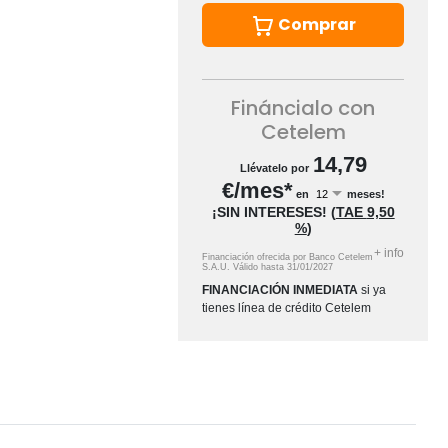
Comprar
Fináncialo con
Cetelem
14,79
Llévatelo por
€/mes*
en
meses!
¡SIN INTERESES!
(
TAE
9,50
%
)
+
info
Financiación ofrecida por Banco Cetelem
S.A.U.
Válido hasta
31/01/2027
FINANCIACIÓN INMEDIATA
si ya
tienes línea de crédito Cetelem