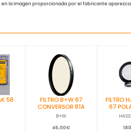
 en la imagen proporcionada por el fabricante aparezca
AK 58
FILTRO B+W 67
FILTRO 
CONVERSOR 81A
67 POL
B+W
HASS
45,00€
18