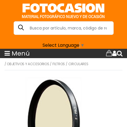
Select Language
▼
Menú
/
OBJETIVOS Y ACCESORIOS
/
FILTROS
/
CIRCULARES