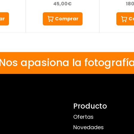
45,00€
18
ar
Comprar
C
Nos apasiona la fotografí
Producto
Ofertas
Novedades