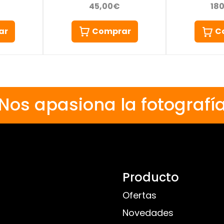
45,00€
18
ar
Comprar
C
Nos apasiona la fotografí
Producto
Ofertas
Novedades