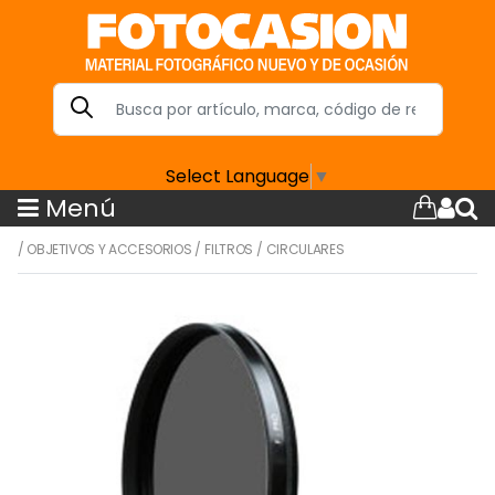
Select Language
▼
Menú
/
OBJETIVOS Y ACCESORIOS
/
FILTROS
/
CIRCULARES