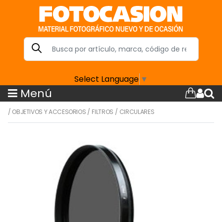
Select Language
▼
Menú
/
OBJETIVOS Y ACCESORIOS
/
FILTROS
/
CIRCULARES