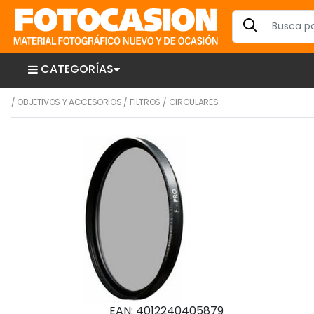
CATEGORÍAS
/
OBJETIVOS Y ACCESORIOS
/
FILTROS
/
CIRCULARES
EAN: 4012240405879