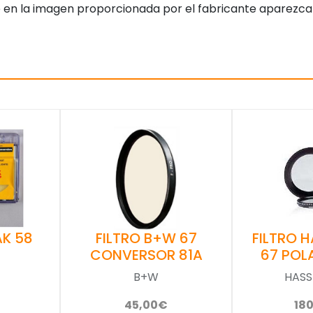
 en la imagen proporcionada por el fabricante aparezca
AK 58
FILTRO B+W 67
FILTRO 
CONVERSOR 81A
67 POL
B+W
HASS
45,00€
18