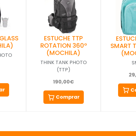
 GLASS
ESTUCHE TTP
ESTUC
ILA)
ROTATION 360º
SMART 
(MOCHILA)
(MO
PHOTO
THINK TANK PHOTO
S
(TTP)
29
190,00€
ar
C
Comprar