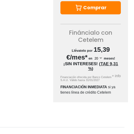
Comprar
Fináncialo con
Cetelem
15,39
Llévatelo por
€/mes*
en
meses!
¡SIN INTERESES!
(
TAE
9,31
%
)
+
info
Financiación ofrecida por Banco Cetelem
S.A.U.
Válido hasta
31/01/2027
FINANCIACIÓN INMEDIATA
si ya
tienes línea de crédito Cetelem