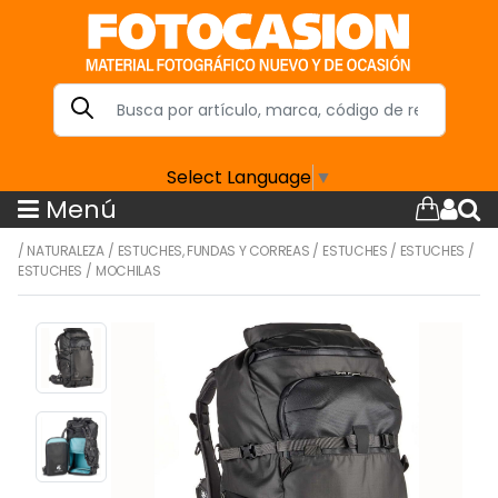
Select Language
▼
Menú
/
NATURALEZA
/
ESTUCHES, FUNDAS Y CORREAS
/
ESTUCHES
/
ESTUCHES
/
ESTUCHES
/
MOCHILAS