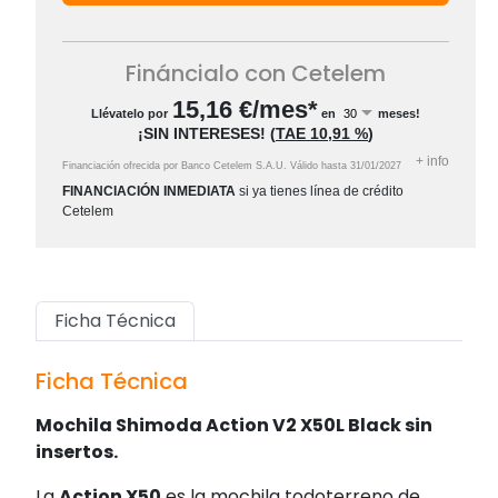
Fináncialo con Cetelem
15,16
€/mes*
Llévatelo por
en
meses!
¡SIN INTERESES!
(
TAE
10,91 %
)
+
info
Financiación ofrecida por Banco Cetelem S.A.U.
Válido hasta
31/01/2027
FINANCIACIÓN INMEDIATA
si ya tienes línea de crédito
Cetelem
Ficha Técnica
Ficha Técnica
Mochila Shimoda Action V2 X50L Black sin
insertos.
La
Action X50
es la mochila todoterreno de