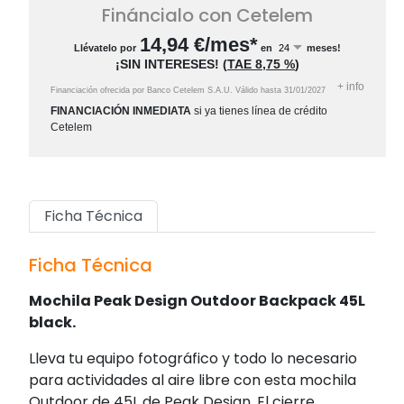
Fináncialo con Cetelem
14,94
€/mes*
Llévatelo por
en
meses!
¡SIN INTERESES!
(
TAE
8,75 %
)
+
info
Financiación ofrecida por Banco Cetelem S.A.U.
Válido hasta
31/01/2027
FINANCIACIÓN INMEDIATA
si ya tienes línea de crédito
Cetelem
Ficha Técnica
Ficha Técnica
Mochila Peak Design Outdoor Backpack 45L
black.
Lleva tu equipo fotográfico y todo lo necesario
para actividades al aire libre con esta mochila
Outdoor de 45L de Peak Design. El cierre