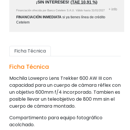
¡SIN INTERESES!
(
TAE
10,91 %
)
+
info
Financiación ofrecida por Banco Cetelem S.A.U.
Válido hasta
31/01/2027
FINANCIACIÓN INMEDIATA
si ya tienes línea de crédito
Cetelem
Ficha Técnica
Ficha Técnica
Mochila Lowepro Lens Trekker 600 AW III con
capacidad para un cuerpo de cámara réflex con
un objetivo 600mm f/4 incorporado. Tambien es
posible llevar un teleobjetivo de 800 mm sin el
cuerpo de cámara montado.
Compartimento para equipo fotográfico
acolchado.