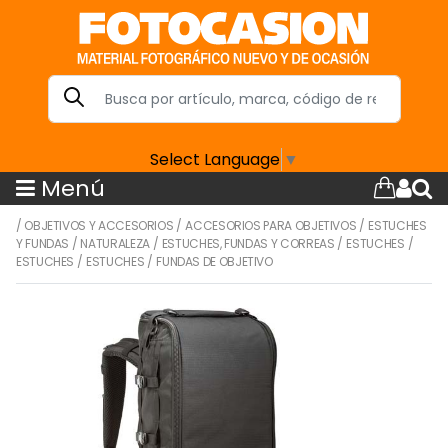
Select Language
▼
Menú
/
OBJETIVOS Y ACCESORIOS
/
ACCESORIOS PARA OBJETIVOS
/
ESTUCHES
Y FUNDAS
/
NATURALEZA
/
ESTUCHES, FUNDAS Y CORREAS
/
ESTUCHES
/
ESTUCHES
/
ESTUCHES
/
FUNDAS DE OBJETIVO