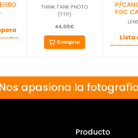
P/CANO
NEGRO
THINK TANK PHOTO
FGC C
(TTP)
T
LEN
44,00€
espera
Lista
Comprar
Nos apasiona la fotografí
Producto