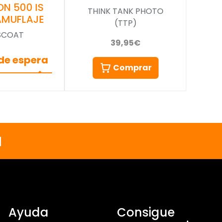
N 500 IS
THINK TANK PHOTO
AMUFLAJE
(TTP)
SCOAT
39,95€
 de espera
Comprar
a
Ayuda
Consigue