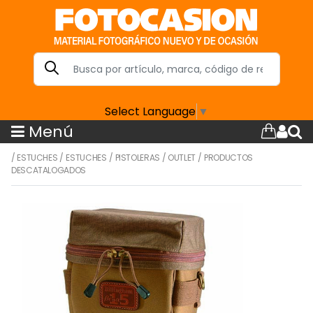
Select Language
▼
Menú
/
ESTUCHES
/
ESTUCHES
/
PISTOLERAS
/
OUTLET
/
PRODUCTOS
DESCATALOGADOS