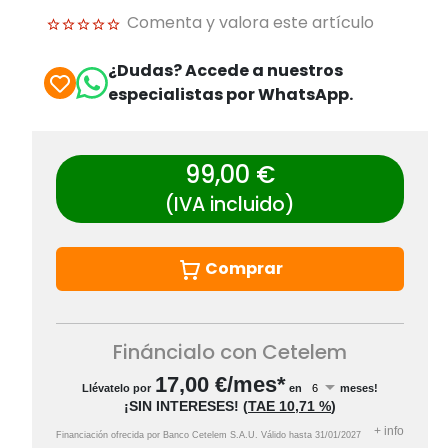
Comenta y valora este artículo
¿Dudas? Accede a nuestros
especialistas por WhatsApp.
99,00 €
(IVA incluido)
Comprar
Fináncialo con Cetelem
17,00
€/mes*
Llévatelo por
en
meses!
¡SIN INTERESES!
(
TAE
10,71 %
)
+
info
Financiación ofrecida por Banco Cetelem S.A.U.
Válido hasta
31/01/2027