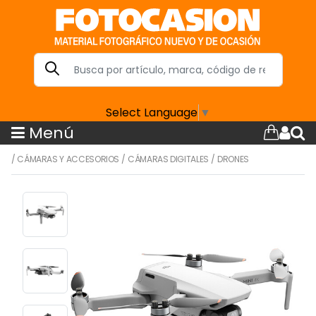
Select Language
▼
Menú
/
CÁMARAS Y ACCESORIOS
/
CÁMARAS DIGITALES
/
DRONES