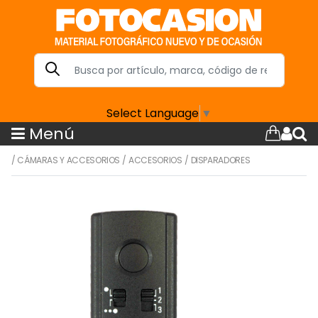
Select Language
▼
Menú
/
CÁMARAS Y ACCESORIOS
/
ACCESORIOS
/
DISPARADORES