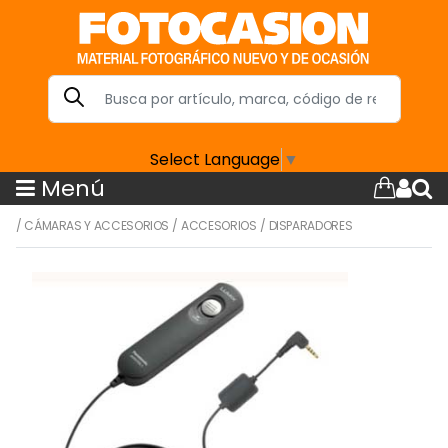
Select Language
▼
Menú
/
CÁMARAS Y ACCESORIOS
/
ACCESORIOS
/
DISPARADORES