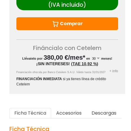
(IVA incluido)
Comprar
Fináncialo con Cetelem
380,00
€/mes*
Llévatelo por
en
meses!
¡SIN INTERESES!
(
TAE
10,92 %
)
+
info
Financiación ofrecida por Banco Cetelem S.A.U.
Válido hasta
31/01/2027
FINANCIACIÓN INMEDIATA
si ya tienes línea de crédito
Cetelem
Ficha Técnica
Accesorios
Descargas
Ficha Técnica