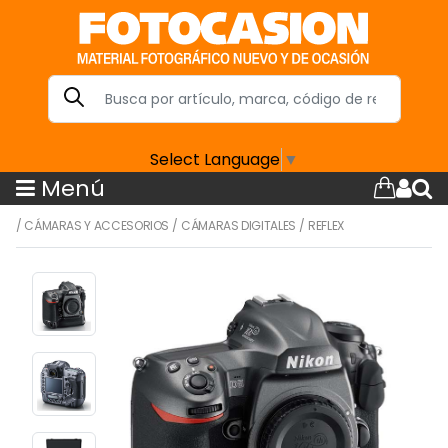
Select Language
▼
Menú
/
CÁMARAS Y ACCESORIOS
/
CÁMARAS DIGITALES
/
REFLEX