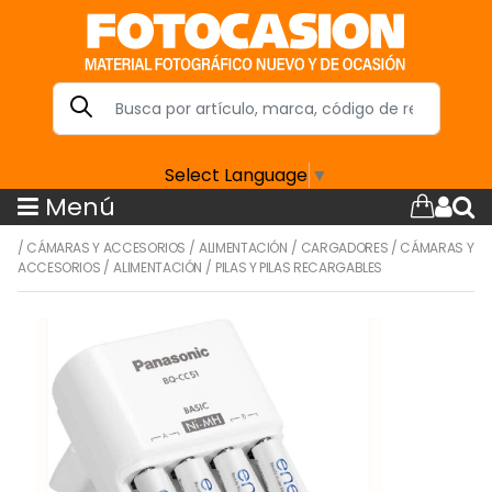
Select Language
▼
Menú
/
CÁMARAS Y ACCESORIOS
/
ALIMENTACIÓN
/
CARGADORES
/
CÁMARAS Y
ACCESORIOS
/
ALIMENTACIÓN
/
PILAS Y PILAS RECARGABLES