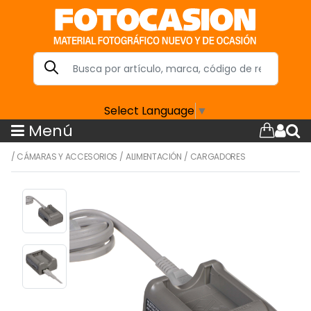
Select Language
▼
Menú
/
CÁMARAS Y ACCESORIOS
/
ALIMENTACIÓN
/
CARGADORES