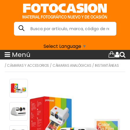
Select Language
▼
Menú
/
CÁMARAS Y ACCESORIOS
/
CÁMARAS ANALÓGICAS
/
INSTANTÁNEAS