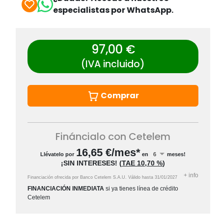
especialistas por WhatsApp.
97,00 €
(IVA incluido)
Comprar
Fináncialo con Cetelem
16,65
€/mes*
Llévatelo por
en
meses!
¡SIN INTERESES!
(
TAE
10,70 %
)
+
info
Financiación ofrecida por Banco Cetelem S.A.U.
Válido hasta
31/01/2027
FINANCIACIÓN INMEDIATA
si ya tienes línea de crédito
Cetelem