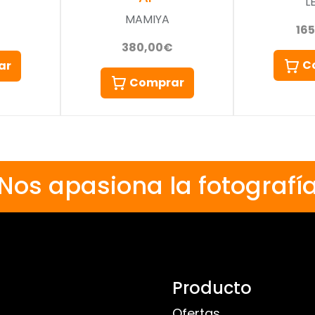
L
MAMIYA
16
380,00€
C
ar
Comprar
Nos apasiona la fotografí
Producto
Ofertas