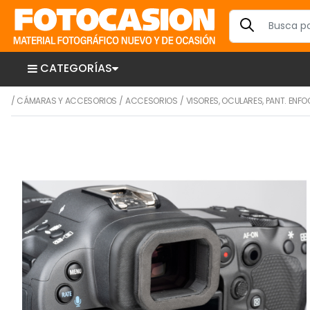
CATEGORÍAS
/
CÁMARAS Y ACCESORIOS
/
ACCESORIOS
/
VISORES, OCULARES, PANT. ENFOQ