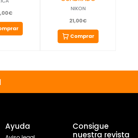
EICA
NIKON
5,00€
21,00€
omprar
Comprar
a
Ayuda
Consigue
nuestra revista
Aviso legal