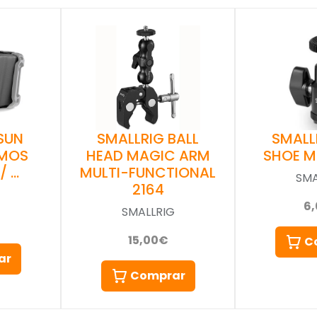
SUN
SMALLRIG BALL
SMALL
MOS
HEAD MAGIC ARM
SHOE M
/ …
MULTI-FUNCTIONAL
SMA
2164
G
6
SMALLRIG
15,00€
C
ar
Comprar