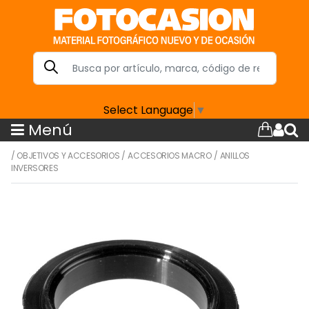
Select Language
▼
Menú
/
OBJETIVOS Y ACCESORIOS
/
ACCESORIOS MACRO
/
ANILLOS
INVERSORES