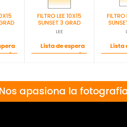
10X15
FILTRO LEE 10X15
FILTRO 
 GRAD
SUNSET 3 GRAD
SUNSE
LEE
espera
Lista de espera
Lista
Nos apasiona la fotografí