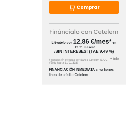
Comprar
Fináncialo con Cetelem
12,86
€/mes*
Llévatelo por
en
meses!
¡SIN INTERESES!
(
TAE
9,49 %
)
+
info
Financiación ofrecida por Banco Cetelem S.A.U.
Válido hasta
31/01/2027
FINANCIACIÓN INMEDIATA
si ya tienes
línea de crédito Cetelem