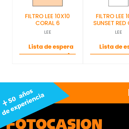
FILTRO LEE 10X10
FILTRO LEE 
CORAL 6
SUNSET RED
LEE
LEE
Lista de espera
Lista de 