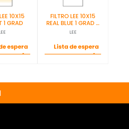
LEE 10X15
FILTRO LEE 10X15
T 1 GRAD
REAL BLUE 1 GRAD …
LEE
LEE
 de espera
Lista de espera
a