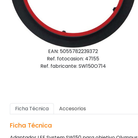
EAN: 5055782239372
Ref. fotocasion: 47155
Ref. fabricante: SW150O714
Ficha Técnica
Accesorios
Ficha Técnica
Adaptador LEE System SW150 para objetivo Olympus